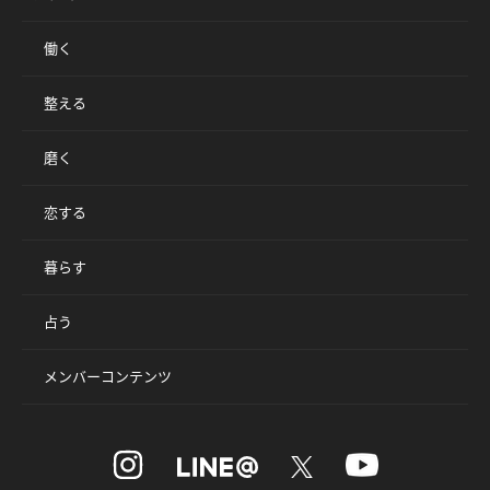
働く
整える
磨く
恋する
暮らす
占う
メンバーコンテンツ