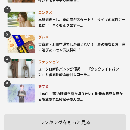
性が沼るモテテク勃発で...
エンタメ
本能剥き出し、夏の恋がスタート！ タイプの異性に一
直線♡ 早くも走り出す一...
グルメ
東京駅・羽田空港でしか買えない！ 夏の帰省＆お土産
に選びたいセンス抜群の「...
ファッション
ユニクロ新作パンツが優秀！ 「タックワイドパン
ツ」と徹底比較＆着回しコーデ...
恋する
【#4】「家の呪縛を断ち切りたい」地元の男尊女卑か
ら解放された紗希子さんの...
ランキングをもっと見る