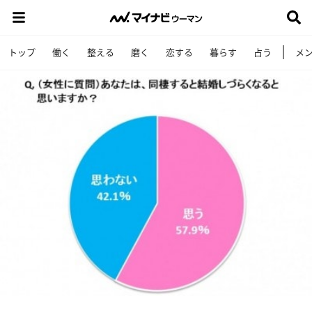
トップ
働く
整える
磨く
恋する
暮らす
占う
メ