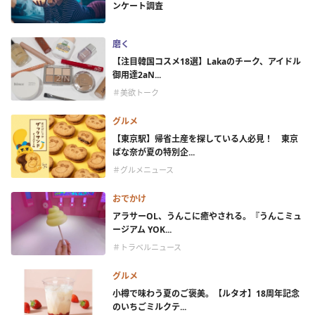
ンケート調査
磨く
【注目韓国コスメ18選】Lakaのチーク、アイドル
御用達2aN...
＃美欲トーク
グルメ
【東京駅】帰省土産を探している人必見！ 東京
ばな奈が夏の特別企...
＃グルメニュース
おでかけ
アラサーOL、うんこに癒やされる。『うんこミュ
ージアム YOK...
＃トラベルニュース
グルメ
小樽で味わう夏のご褒美。【ルタオ】18周年記念
のいちごミルクテ...