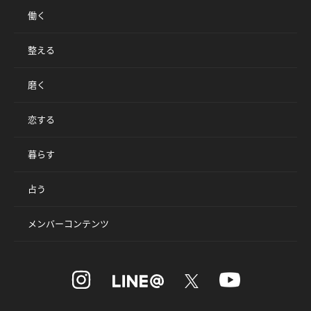
働く
整える
磨く
恋する
暮らす
占う
メンバーコンテンツ