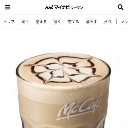
トップ
働く
整える
磨く
恋する
暮らす
占う
メ