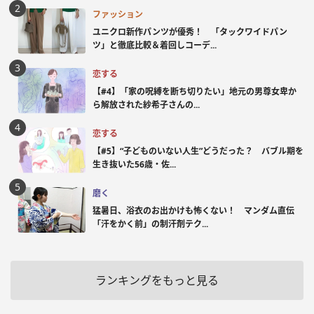
ファッション
ユニクロ新作パンツが優秀！ 「タックワイドパン
ツ」と徹底比較＆着回しコーデ...
恋する
【#4】「家の呪縛を断ち切りたい」地元の男尊女卑か
ら解放された紗希子さんの...
恋する
【#5】“子どものいない人生”どうだった？ バブル期を
生き抜いた56歳・佐...
磨く
猛暑日、浴衣のお出かけも怖くない！ マンダム直伝
「汗をかく前」の制汗剤テク...
ランキングをもっと見る