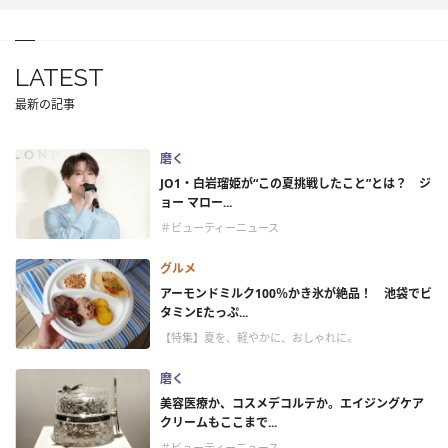
LATEST
最新の記事
磨く
JO1・白岩瑠姫が“この夏挑戦したこと”とは？ ジ
ョー マロー...
＃ビューティーニュース
グルメ
アーモンドミルク100％かき氷が絶品！ 池袋でビ
タミンEたっぷ...
【特集】夏を、軽やかに、おしゃれに。
磨く
美容医療か、コスメデコルテか。エイジングケア
クリームもここまで...
＃ビューティーニュース