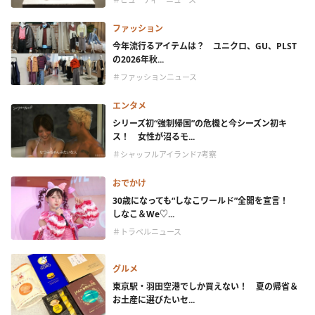
ファッション
今年流行るアイテムは？ ユニクロ、GU、PLST
の2026年秋...
＃ファッションニュース
エンタメ
シリーズ初“強制帰国”の危機と今シーズン初キ
ス！ 女性が沼るモ...
＃シャッフルアイランド7考察
おでかけ
30歳になっても“しなこワールド”全開を宣言！
しなこ＆We♡...
＃トラベルニュース
グルメ
東京駅・羽田空港でしか買えない！ 夏の帰省＆
お土産に選びたいセ...