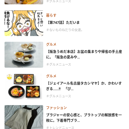
＃グルメニュース
暮らす
【第747話】ただいま
＃ないものねだりの女達。
グルメ
【阪急うめだ本店】お盆の集まりや帰省の手土産
に。「阪急の夏みや...
＃グルメニュース
グルメ
【ジェイアール名古屋タカシマヤ】か、かわいす
ぎる……!! 「ぴ...
＃グルメニュース
ファッション
ブラジャーの安心感と、ブラトップの解放感を一
枚に。下着専門ブラ...
＃トレンドニュース