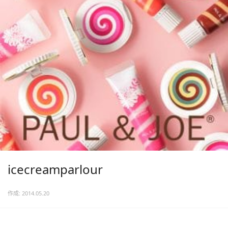
icecreamparlour
作成: 2014.05.20