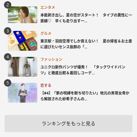
エンタメ
本能剥き出し、夏の恋がスタート！ タイプの異性に一
直線♡ 早くも走り出す一...
グルメ
東京駅・羽田空港でしか買えない！ 夏の帰省＆お土産
に選びたいセンス抜群の「...
ファッション
ユニクロ新作パンツが優秀！ 「タックワイドパン
ツ」と徹底比較＆着回しコーデ...
恋する
【#4】「家の呪縛を断ち切りたい」地元の男尊女卑か
ら解放された紗希子さんの...
ランキングをもっと見る