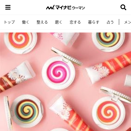
トップ
働く
整える
磨く
恋する
暮らす
占う
メ