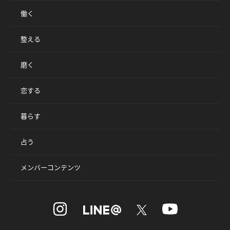
働く
整える
磨く
恋する
暮らす
占う
メンバーコンテンツ