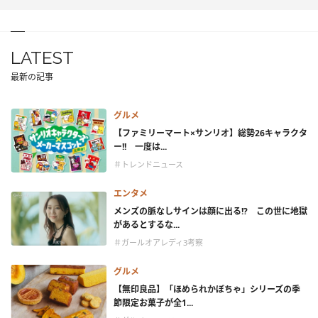
LATEST
最新の記事
グルメ
【ファミリーマート×サンリオ】総勢26キャラクタ
ー!! 一度は...
＃トレンドニュース
エンタメ
メンズの脈なしサインは顔に出る!? この世に地獄
があるとするな...
＃ガールオアレディ3考察
グルメ
【無印良品】「ほめられかぼちゃ」シリーズの季
節限定お菓子が全1...