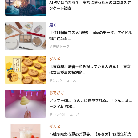
AI占いは当たる？ 実際に使った人の口コミをア
ンケート調査
磨く
【注目韓国コスメ18選】Lakaのチーク、アイドル
御用達2aN...
＃美欲トーク
グルメ
【東京駅】帰省土産を探している人必見！ 東京
ばな奈が夏の特別企...
＃グルメニュース
おでかけ
アラサーOL、うんこに癒やされる。『うんこミュ
ージアム YOK...
＃トラベルニュース
グルメ
小樽で味わう夏のご褒美。【ルタオ】18周年記念