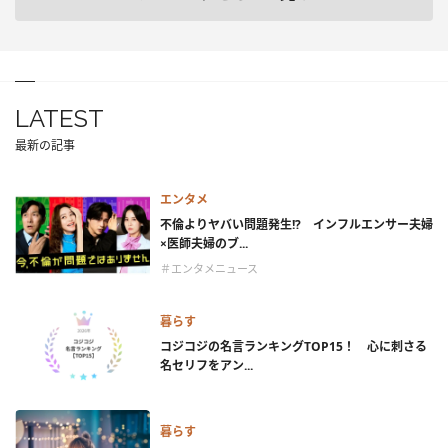
LATEST
最新の記事
エンタメ
不倫よりヤバい問題発生!? インフルエンサー夫婦
×医師夫婦のブ...
＃エンタメニュース
暮らす
コジコジの名言ランキングTOP15！ 心に刺さる
名セリフをアン...
暮らす