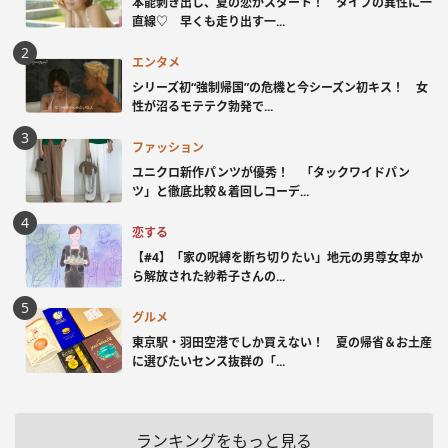
本能剥き出し、夏の恋がスタート！ タイプの異性に一
直線♡ 早くも走り出す一...
エンタメ
シリーズ初“強制帰国”の危機と今シーズン初キス！ 女
性が沼るモテテク勃発で...
ファッション
ユニクロ新作パンツが優秀！ 「タックワイドパン
ツ」と徹底比較＆着回しコーデ...
恋する
【#4】「家の呪縛を断ち切りたい」地元の男尊女卑か
ら解放された紗希子さんの...
グルメ
東京駅・羽田空港でしか買えない！ 夏の帰省＆お土産
に選びたいセンス抜群の「...
ランキングをもっと見る