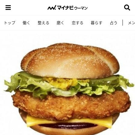
トップ
働く
整える
磨く
恋する
暮らす
占う
メ