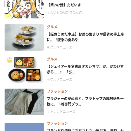
【第747話】ただいま
＃ないものねだりの女達。
グルメ
【阪急うめだ本店】お盆の集まりや帰省の手土産
に。「阪急の夏みや...
＃グルメニュース
グルメ
【ジェイアール名古屋タカシマヤ】か、かわいす
ぎる……!! 「ぴ...
＃グルメニュース
ファッション
ブラジャーの安心感と、ブラトップの解放感を一
枚に。下着専門ブラ...
＃トレンドニュース
ファッション
ブランドや流行に左右されない選び方。貴瞬、セ