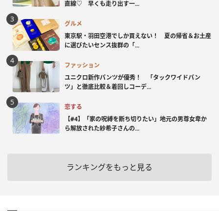
直線♡ 早くも走り出す一...
グルメ
東京駅・羽田空港でしか買えない！ 夏の帰省＆お土産
に選びたいセンス抜群の「...
ファッション
ユニクロ新作パンツが優秀！ 「タックワイドパン
ツ」と徹底比較＆着回しコーデ...
恋する
【#4】「家の呪縛を断ち切りたい」地元の男尊女卑か
ら解放された紗希子さんの...
ランキングをもっと見る