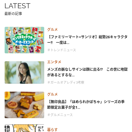
LATEST
最新の記事
グルメ
【ファミリーマート×サンリオ】総勢26キャラクタ
ー!! 一度は...
＃トレンドニュース
エンタメ
メンズの脈なしサインは顔に出る!? この世に地獄
があるとするな...
＃ガールオアレディ3考察
グルメ
【無印良品】「ほめられかぼちゃ」シリーズの季
節限定お菓子が全1...
＃グルメニュース
暮らす