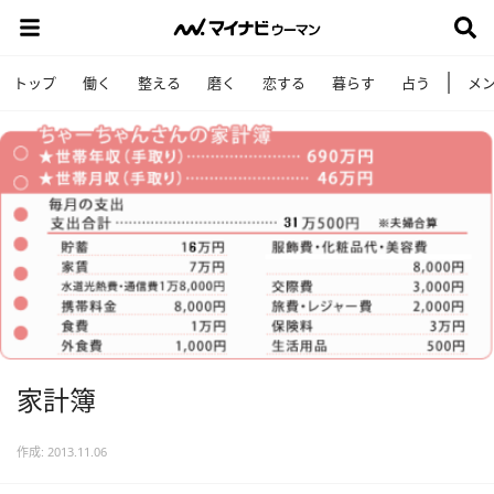
トップ
働く
整える
磨く
恋する
暮らす
占う
メ
家計簿
作成: 2013.11.06