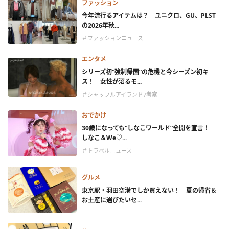
ファッション
今年流行るアイテムは？ ユニクロ、GU、PLST
の2026年秋...
＃ファッションニュース
エンタメ
シリーズ初“強制帰国”の危機と今シーズン初キ
ス！ 女性が沼るモ...
＃シャッフルアイランド7考察
おでかけ
30歳になっても“しなこワールド”全開を宣言！
しなこ＆We♡...
＃トラベルニュース
グルメ
東京駅・羽田空港でしか買えない！ 夏の帰省＆
お土産に選びたいセ...