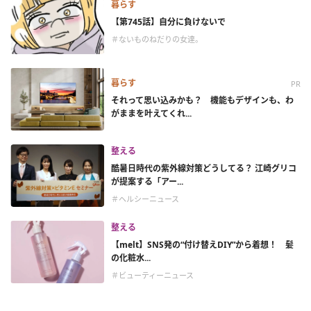
暮らす
【第745話】自分に負けないで
＃ないものねだりの女達。
暮らす
PR
それって思い込みかも？ 機能もデザインも、わ
がままを叶えてくれ...
整える
酷暑日時代の紫外線対策どうしてる？ 江崎グリコ
が提案する「アー...
＃ヘルシーニュース
整える
【melt】SNS発の“付け替えDIY”から着想！ 髪
の化粧水...
＃ビューティーニュース