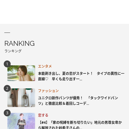
RANKING
ランキング
エンタメ
本能剥き出し、夏の恋がスタート！ タイプの異性に一
直線♡ 早くも走り出す一...
ファッション
ユニクロ新作パンツが優秀！ 「タックワイドパン
ツ」と徹底比較＆着回しコーデ...
恋する
【#4】「家の呪縛を断ち切りたい」地元の男尊女卑か
ら解放された紗希子さんの...