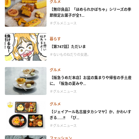
グルメ
【無印良品】「ほめられかぼちゃ」シリーズの季
節限定お菓子が全1...
＃グルメニュース
暮らす
【第747話】ただいま
＃ないものねだりの女達。
グルメ
【阪急うめだ本店】お盆の集まりや帰省の手土産
に。「阪急の夏みや...
＃グルメニュース
グルメ
【ジェイアール名古屋タカシマヤ】か、かわいす
ぎる……!! 「ぴ...
＃グルメニュース
ファッション