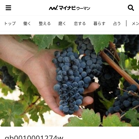
トップ
働く
整える
磨く
恋する
暮らす
占う
メ
gb0010001274w