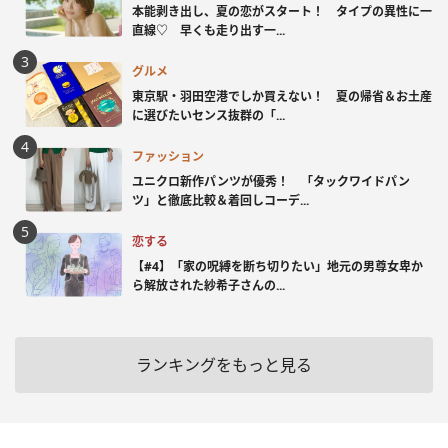
本能剥き出し、夏の恋がスタート！ タイプの異性に一
直線♡ 早くも走り出す一...
グルメ
東京駅・羽田空港でしか買えない！ 夏の帰省＆お土産
に選びたいセンス抜群の「...
ファッション
ユニクロ新作パンツが優秀！ 「タックワイドパン
ツ」と徹底比較＆着回しコーデ...
恋する
【#4】「家の呪縛を断ち切りたい」地元の男尊女卑か
ら解放された紗希子さんの...
ランキングをもっと見る