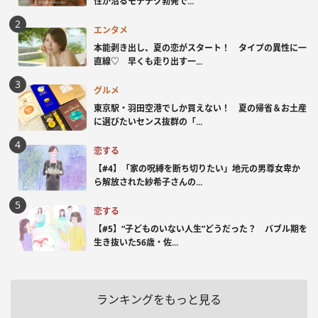
性が沼るモテテク勃発で...
エンタメ
本能剥き出し、夏の恋がスタート！ タイプの異性に一
直線♡ 早くも走り出す一...
グルメ
東京駅・羽田空港でしか買えない！ 夏の帰省＆お土産
に選びたいセンス抜群の「...
恋する
【#4】「家の呪縛を断ち切りたい」地元の男尊女卑か
ら解放された紗希子さんの...
恋する
【#5】“子どものいない人生”どうだった？ バブル期を
生き抜いた56歳・佐...
ランキングをもっと見る