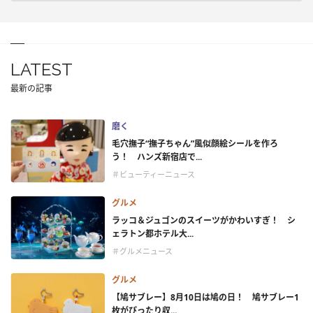
LATEST
最新の記事
磨く
毛穴撫子“撫子ちゃん”風似顔絵シールを作ろ
う！ ハンズ新宿店で...
＃ビューティーニュース
グルメ
ラッコ＆ジュゴンのスイーツがかわいすぎ！ シ
ェラトン都ホテル大...
＃グルメニュース
グルメ
【鳩サブレー】8月10日は鳩の日！ 鳩サブレー1
枚がぴったり収...