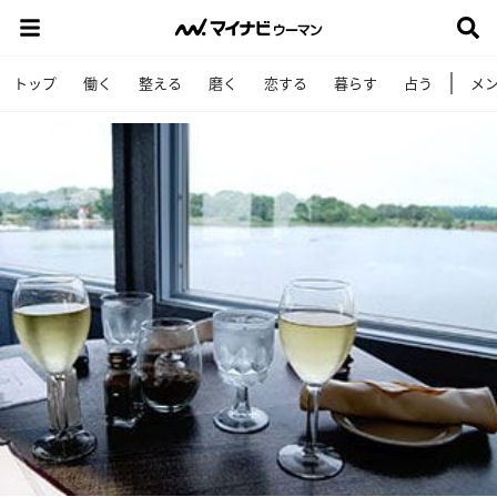
トップ
働く
整える
磨く
恋する
暮らす
占う
メ