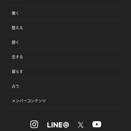
働く
整える
磨く
恋する
暮らす
占う
メンバーコンテンツ