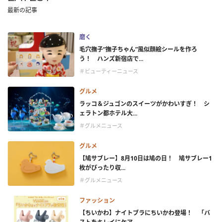
最新の記事
磨く
毛穴撫子“撫子ちゃん”風似顔絵シールを作ろ
う！ ハンズ新宿店で...
＃ビューティーニュース
グルメ
ラッコ＆ジュゴンのスイーツがかわいすぎ！ シ
ェラトン都ホテル大...
＃グルメニュース
グルメ
【鳩サブレー】8月10日は鳩の日！ 鳩サブレー1
枚がぴったり収...
＃グルメニュース
ファッション
【ちいかわ】ナイトブラにちいかわ登場！ 「バ