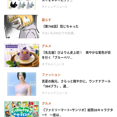
ストをキレイにケア...
＃トレンドニュース
暮らす
【第748話】信じちゃった
＃ないものねだりの女達。
グルメ
【名古屋】ぴよりん史上初！ 爽やかな紫色が目
を引く「ブルーベリ...
＃グルメニュース
ファッション
真夏の胸元、さらっと軽やかに。ウンナナクール
「364ブラ」、通...
＃トレンドニュース
グルメ
【ファミリーマート×サンリオ】総勢26キャラクタ
ー!! 一度は...