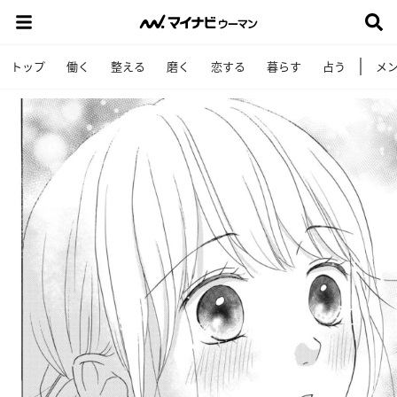
トップ
働く
整える
磨く
恋する
暮らす
占う
メ