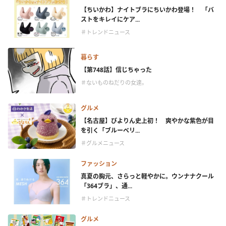
【ちいかわ】ナイトブラにちいかわ登場！ 「バ
ストをキレイにケア...
＃トレンドニュース
暮らす
【第748話】信じちゃった
＃ないものねだりの女達。
グルメ
【名古屋】ぴよりん史上初！ 爽やかな紫色が目
を引く「ブルーベリ...
＃グルメニュース
ファッション
真夏の胸元、さらっと軽やかに。ウンナナクール
「364ブラ」、通...
＃トレンドニュース
グルメ