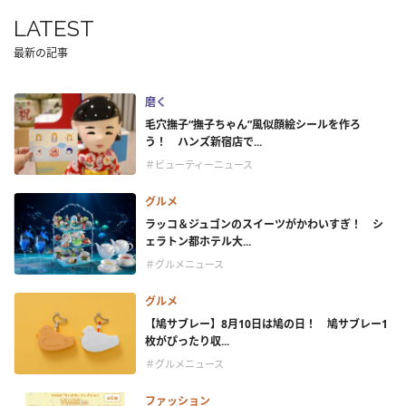
LATEST
最新の記事
磨く
毛穴撫子“撫子ちゃん”風似顔絵シールを作ろ
う！ ハンズ新宿店で...
＃ビューティーニュース
グルメ
ラッコ＆ジュゴンのスイーツがかわいすぎ！ シ
ェラトン都ホテル大...
＃グルメニュース
グルメ
【鳩サブレー】8月10日は鳩の日！ 鳩サブレー1
枚がぴったり収...
＃グルメニュース
ファッション