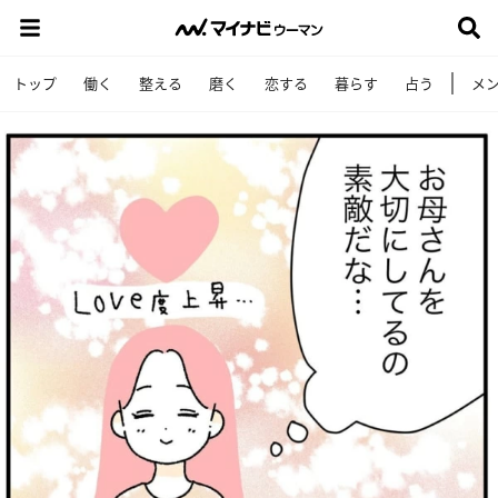
トップ
働く
整える
磨く
恋する
暮らす
占う
メ