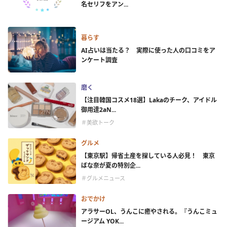
名セリフをアン...
暮らす
AI占いは当たる？ 実際に使った人の口コミをア
ンケート調査
磨く
【注目韓国コスメ18選】Lakaのチーク、アイドル
御用達2aN...
＃美欲トーク
グルメ
【東京駅】帰省土産を探している人必見！ 東京
ばな奈が夏の特別企...
＃グルメニュース
おでかけ
アラサーOL、うんこに癒やされる。『うんこミュ
ージアム YOK...