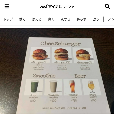
トップ
働く
整える
磨く
恋する
暮らす
占う
メ