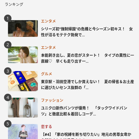
ランキング
エンタメ
シリーズ初“強制帰国”の危機と今シーズン初キス！ 女
性が沼るモテテク勃発で...
エンタメ
本能剥き出し、夏の恋がスタート！ タイプの異性に一
直線♡ 早くも走り出す一...
グルメ
東京駅・羽田空港でしか買えない！ 夏の帰省＆お土産
に選びたいセンス抜群の「...
ファッション
ユニクロ新作パンツが優秀！ 「タックワイドパン
ツ」と徹底比較＆着回しコーデ...
恋する
【#4】「家の呪縛を断ち切りたい」地元の男尊女卑か