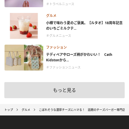
＃トラベルニュース
グルメ
小樽で味わう夏のご褒美。【ルタオ】18周年記念
のいちごミルクテ...
＃グルメニュース
ファッション
テディベアやローズ柄がかわいい！ Cath
Kidstonから...
＃ファッションニュース
もっと見る
トップ
グルメ
こぼれそうな濃厚チーズにハマる！ 話題のチーズバーガー専門店「mosh