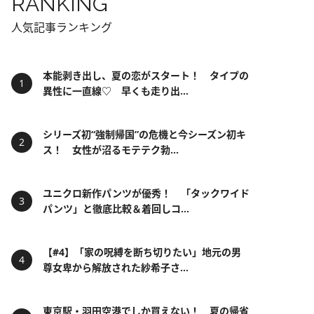
RANKING
人気記事ランキング
本能剥き出し、夏の恋がスタート！ タイプの
異性に一直線♡ 早くも走り出...
シリーズ初“強制帰国”の危機と今シーズン初キ
ス！ 女性が沼るモテテク勃...
ユニクロ新作パンツが優秀！ 「タックワイド
パンツ」と徹底比較＆着回しコ...
【#4】「家の呪縛を断ち切りたい」地元の男
尊女卑から解放された紗希子さ...
東京駅・羽田空港でしか買えない！ 夏の帰省