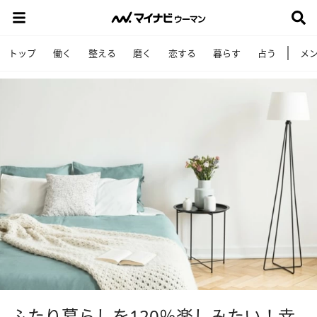
トップ
働く
整える
磨く
恋する
暮らす
占う
メ
ふたり暮らしを120％楽しみたい！幸