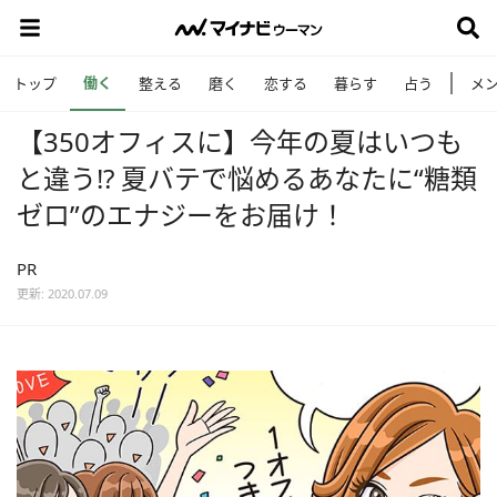
働く
トップ
整える
磨く
恋する
暮らす
占う
メ
【350オフィスに】今年の夏はいつも
と違う!? 夏バテで悩めるあなたに“糖類
ゼロ”のエナジーをお届け！
PR
更新: 2020.07.09