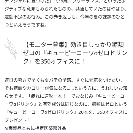
テンシャルに気づけた」（36歳／フリーランス）といったポ
ジティブな意見もみられたものの、共通していたのはやはり、
運動不足のお悩み。この巻き返しも、今年の夏の課題のひと
つといえそうですね。
【モニター募集】効き目しっかり糖類
ゼロの『キューピーコーワαゼロドリン
ク』を350オフィスに！
連日の暑さで早くも夏バテの予感。すぐに元気をつけたい、
でも糖類やカロリーが気になる……という方に、うれしいお知
らせです。「疲れに速攻一本！」でおなじみ『キューピーコ
ーワαドリンク』と有効成分は同じなのに、糖類はゼロという
『キューピーコーワαゼロドリンク』20本を、350オフィスに
プレゼント！
※両製品ともに指定医薬部外品