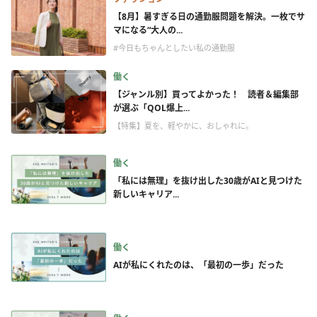
【8月】暑すぎる日の通勤服問題を解決。一枚でサ
マになる“大人の...
#今日もちゃんとしたい私の通勤服
働く
【ジャンル別】買ってよかった！ 読者＆編集部
が選ぶ「QOL爆上...
【特集】夏を、軽やかに、おしゃれに。
働く
「私には無理」を抜け出した30歳がAIと見つけた
新しいキャリア...
働く
AIが私にくれたのは、「最初の一歩」だった