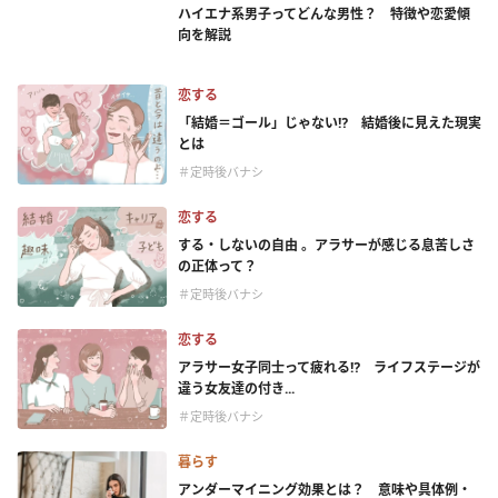
ハイエナ系男子ってどんな男性？ 特徴や恋愛傾
向を解説
恋する
「結婚＝ゴール」じゃない⁉ 結婚後に見えた現実
とは
＃定時後バナシ
恋する
する・しないの自由 。アラサーが感じる息苦しさ
の正体って？
＃定時後バナシ
恋する
アラサー女子同士って疲れる⁉ ライフステージが
違う女友達の付き...
＃定時後バナシ
暮らす
アンダーマイニング効果とは？ 意味や具体例・