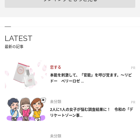
LATEST
最新の記事
恋する
PR
本能を刺激して、「官能」を呼び覚ます。～リビ
ドー ベリーロゼ ...
未分類
PR
2人に1人の女子が悩む調査結果に！ 令和の「デ
リケートゾーン事...
未分類