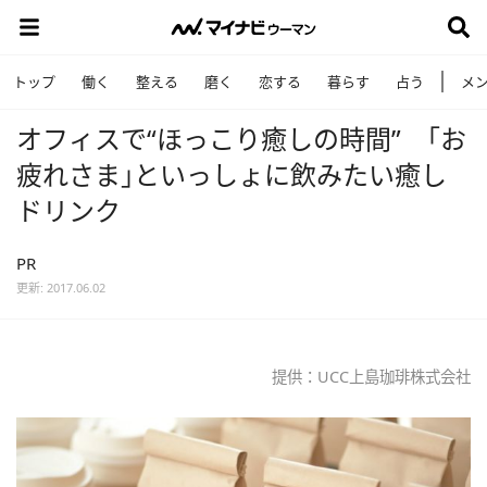
トップ
働く
整える
磨く
恋する
暮らす
占う
メ
オフィスで“ほっこり癒しの時間” ｢お
疲れさま｣といっしょに飲みたい癒し
ドリンク
PR
更新: 2017.06.02
提供：UCC上島珈琲株式会社