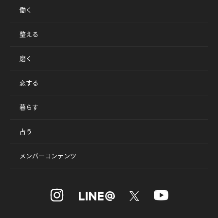
働く
整える
磨く
恋する
暮らす
占う
メンバーコンテンツ