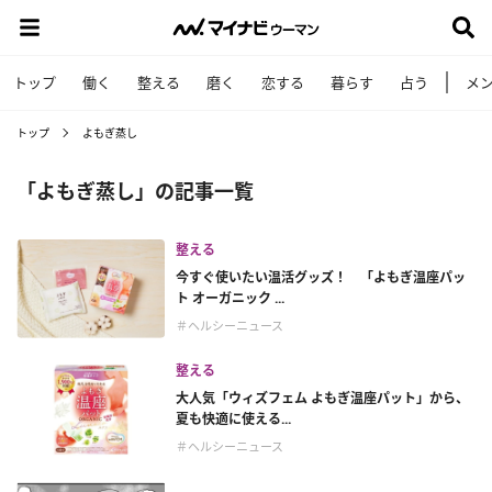
トップ
働く
整える
磨く
恋する
暮らす
占う
メ
トップ
よもぎ蒸し
「よもぎ蒸し」の記事一覧
整える
今すぐ使いたい温活グッズ！ 「よもぎ温座パッ
ト オーガニック ...
＃ヘルシーニュース
整える
大人気「ウィズフェム よもぎ温座パット」から、
夏も快適に使える...
＃ヘルシーニュース