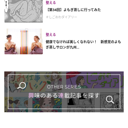
整える
【第34回】よもぎ蒸しに行ってみた
＃しごおわダイアリー
整える
健康でなければ美しくなれない！ 新感覚のよも
ぎ蒸しサロンが九州...