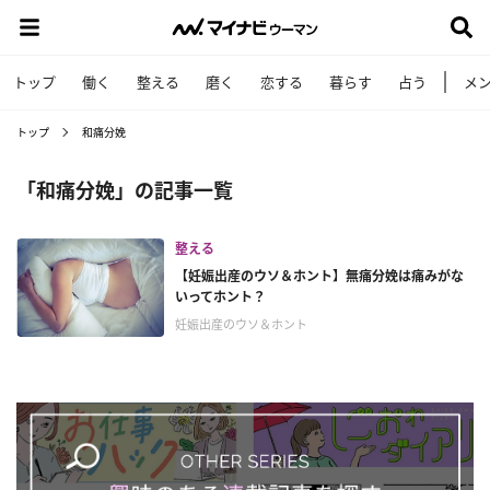
トップ
働く
整える
磨く
恋する
暮らす
占う
メ
トップ
和痛分娩
「和痛分娩」の記事一覧
整える
【妊娠出産のウソ＆ホント】無痛分娩は痛みがな
いってホント？
妊娠出産のウソ＆ホント