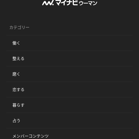
カテゴリー
働く
整える
磨く
恋する
暮らす
占う
メンバーコンテンツ