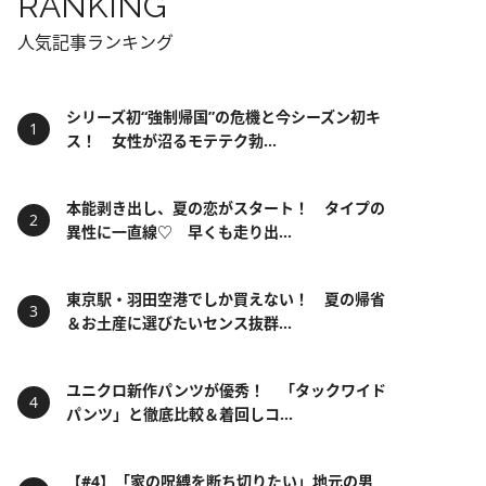
RANKING
人気記事ランキング
シリーズ初“強制帰国”の危機と今シーズン初キ
ス！ 女性が沼るモテテク勃...
本能剥き出し、夏の恋がスタート！ タイプの
異性に一直線♡ 早くも走り出...
東京駅・羽田空港でしか買えない！ 夏の帰省
＆お土産に選びたいセンス抜群...
ユニクロ新作パンツが優秀！ 「タックワイド
パンツ」と徹底比較＆着回しコ...
【#4】「家の呪縛を断ち切りたい」地元の男