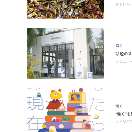
＃トレン
磨く
話題のスキ
＃ビュー
働く
“働く”
＃ビジネ