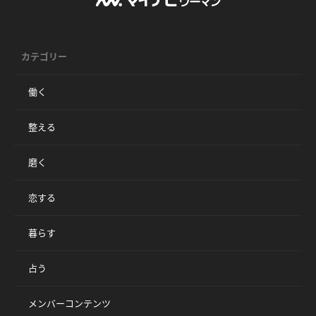
カテゴリー
働く
整える
磨く
恋する
暮らす
占う
メンバーコンテンツ