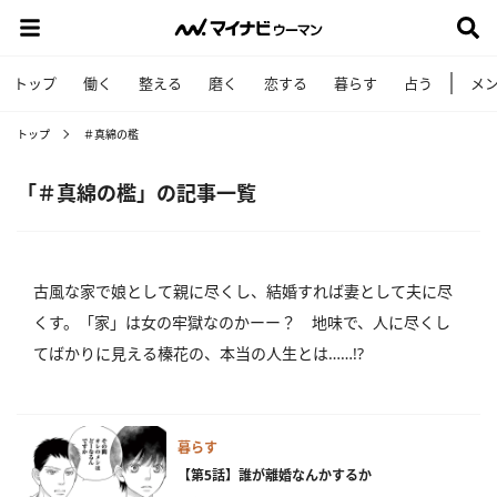
トップ
働く
整える
磨く
恋する
暮らす
占う
メ
トップ
＃真綿の檻
「＃真綿の檻」の記事一覧
古風な家で娘として親に尽くし、結婚すれば妻として夫に尽
くす。「家」は女の牢獄なのかーー？ 地味で、人に尽くし
てばかりに見える榛花の、本当の人生とは……!?
暮らす
【第5話】誰が離婚なんかするか