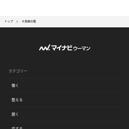
トップ
＃真綿の檻
カテゴリー
働く
整える
磨く
恋する