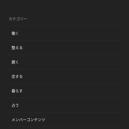
カテゴリー
働く
整える
磨く
恋する
暮らす
占う
メンバーコンテンツ