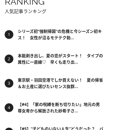
RANKING
人気記事ランキング
シリーズ初“強制帰国”の危機と今シーズン初キ
ス！ 女性が沼るモテテク勃...
本能剥き出し、夏の恋がスタート！ タイプの
異性に一直線♡ 早くも走り出...
東京駅・羽田空港でしか買えない！ 夏の帰省
＆お土産に選びたいセンス抜群...
【#4】「家の呪縛を断ち切りたい」地元の男
尊女卑から解放された紗希子さ...
【#5】“子どものいない人生”どうだった？ バ