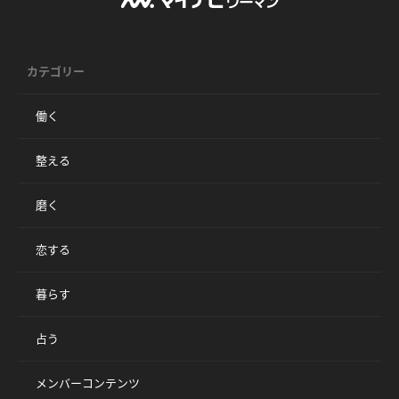
カテゴリー
働く
整える
磨く
恋する
暮らす
占う
メンバーコンテンツ