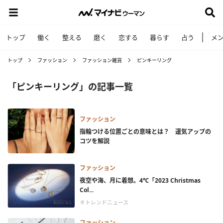
トップ
働く
整える
磨く
恋する
暮らす
占う
メ
トップ
ファッション
ファッション雑貨
ピンキーリング
「ピンキーリング」の記事一覧
ファッション
指輪つける位置ごとの意味とは？ 運気アップの
コツを解説
ファッション
夜空や海、月に着想。4℃「2023 Christmas
Col...
＃トレンドニュース
ファッション