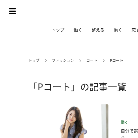
トップ
働く
整える
磨く
恋
トップ
ファッション
コート
Pコート
「Pコート」の記事一覧
働く
自分で選
う...