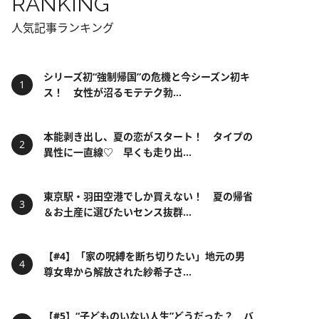
RANKING
人気記事ランキング
シリーズ初“強制帰国”の危機と今シーズン初キ
ス！ 女性が沼るモテテク勃...
本能剥き出し、夏の恋がスタート！ タイプの
異性に一直線♡ 早くも走り出...
東京駅・羽田空港でしか買えない！ 夏の帰省
＆お土産に選びたいセンス抜群...
【#4】「家の呪縛を断ち切りたい」地元の男
尊女卑から解放された紗希子さ...
【#5】“子どものいない人生”どうだった？ バ