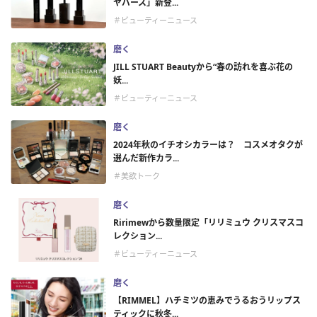
ヤバース」新登...
＃ビューティーニュース
磨く
JILL STUART Beautyから“春の訪れを喜ぶ花の
妖...
＃ビューティーニュース
磨く
2024年秋のイチオシカラーは？ コスメオタクが
選んだ新作カラ...
＃美欲トーク
磨く
Ririmewから数量限定「リリミュウ クリスマスコ
レクション...
＃ビューティーニュース
磨く
【RIMMEL】ハチミツの恵みでうるおうリップス
ティックに秋冬...