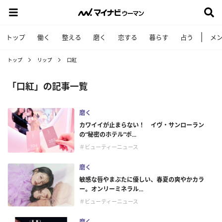
トップ
働く
整える
磨く
恋する
暮らす
占う
メ
トップ
リップ
口紅
「口紅」の記事一覧
磨く
カワイイが止まらない！ イヴ・サンローラン
の“秘密のホテル”ポ...
＃ビューティーニュース
磨く
敏感な唇やまぶたに優しい、春夏の爽やかカラ
ー。オンリーミネラル...
＃ビューティーニュース
磨く