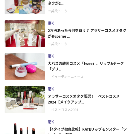
タクが2...
＃美欲トーク
磨く
2万円あったら何を買う？ アラサーコスメオタク
が@cosme ...
＃美欲トーク
磨く
大バズの韓国コスメ「fwee」。リップ&チーク
「プリ...
＃ビューティーニュース
磨く
アラサーコスメオタク厳選！ ベストコスメ
2024【メイクアップ...
＃ベストコスメ2024
磨く
【4タイプ徹底比較】KATEリップモンスター「ツ