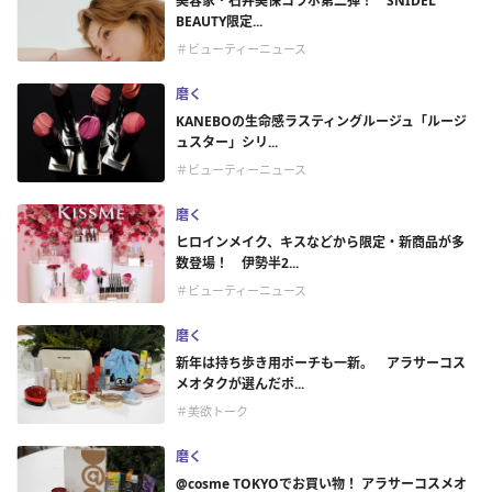
美容家・石井美保コラボ第二弾！ SNIDEL
BEAUTY限定...
＃ビューティーニュース
磨く
KANEBOの生命感ラスティングルージュ「ルージ
ュスター」シリ...
＃ビューティーニュース
磨く
ヒロインメイク、キスなどから限定・新商品が多
数登場！ 伊勢半2...
＃ビューティーニュース
磨く
新年は持ち歩き用ポーチも一新。 アラサーコス
メオタクが選んだポ...
＃美欲トーク
磨く
@cosme TOKYOでお買い物！ アラサーコスメオ