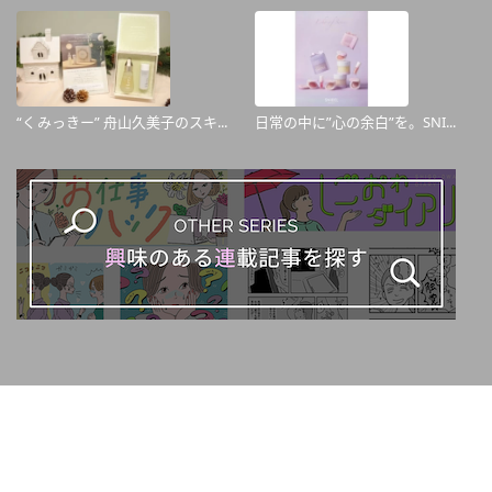
“くみっきー” 舟山久美子のスキ...
日常の中に”心の余白”を。SNI...