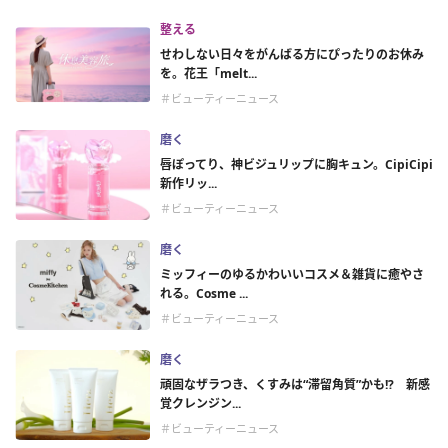
整える
せわしない日々をがんばる方にぴったりのお休み
を。花王「melt...
＃ビューティーニュース
磨く
唇ぽってり、神ビジュリップに胸キュン。CipiCipi
新作リッ...
＃ビューティーニュース
磨く
ミッフィーのゆるかわいいコスメ＆雑貨に癒やさ
れる。Cosme ...
＃ビューティーニュース
磨く
頑固なザラつき、くすみは“滞留角質”かも!? 新感
覚クレンジン...
＃ビューティーニュース