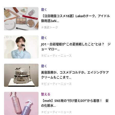
磨く
【注目韓国コスメ18選】Lakaのチーク、アイドル
御用達2aN...
＃美欲トーク
磨く
JO1・白岩瑠姫が“この夏挑戦したこと”とは？ ジ
ョー マロー...
＃ビューティーニュース
磨く
美容医療か、コスメデコルテか。エイジングケア
クリームもここまで...
＃ビューティーニュース
整える
【melt】SNS発の“付け替えDIY”から着想！ 髪
の化粧水...
＃ビューティーニュース