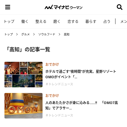
トップ
働く
整える
磨く
恋する
暮らす
占う
メ
トップ
グルメ
ソウルフード
高知
「高知」の記事一覧
おでかけ
ホテルで過ごす“夜時間”が充実。星野リゾート
OMOがイベント「...
＃トレンドニュース
おでかけ
人のあたたかさが身に沁みる……!! 「OMO7高
知」でアラサー...
＃トレンドニュース