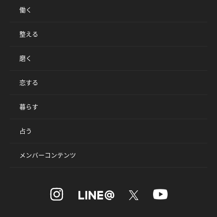
働く
整える
磨く
恋する
暮らす
占う
メンバーコンテンツ