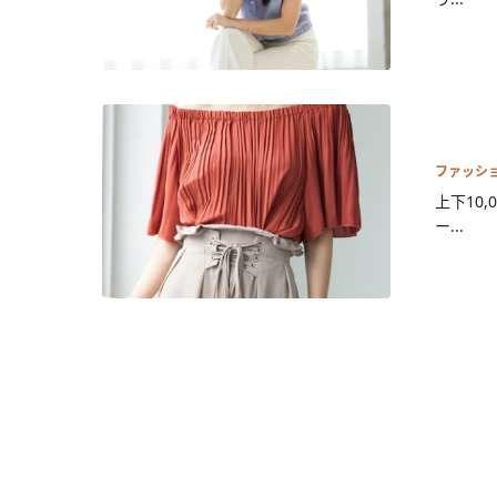
ファッシ
上下10
ー...