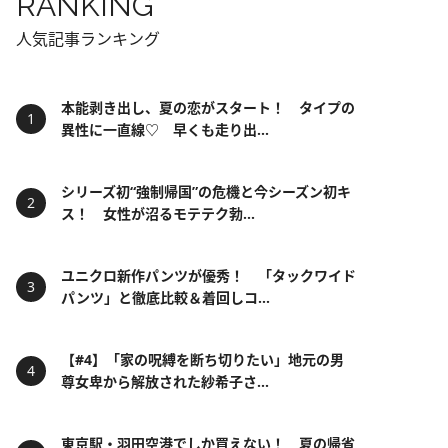
RANKING
人気記事ランキング
本能剥き出し、夏の恋がスタート！ タイプの
異性に一直線♡ 早くも走り出...
シリーズ初“強制帰国”の危機と今シーズン初キ
ス！ 女性が沼るモテテク勃...
ユニクロ新作パンツが優秀！ 「タックワイド
パンツ」と徹底比較＆着回しコ...
【#4】「家の呪縛を断ち切りたい」地元の男
尊女卑から解放された紗希子さ...
東京駅・羽田空港でしか買えない！ 夏の帰省