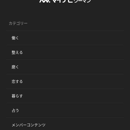
カテゴリー
働く
整える
磨く
恋する
暮らす
占う
メンバーコンテンツ