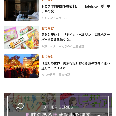
トカゲや約9億円の時計も！ Hotels.comが「ホ
テルの変...
＃トレンドニュース
おでかけ
意外と安い！ 「ドイツ・ベルリン」の現地スー
パーで買える働く女...
＃旅ライター目利きのお土産名鑑
おでかけ
【癒しの世界一周旅行記】おとぎ話の世界に迷い
込む!? クリスマ...
癒しの世界一周旅行記