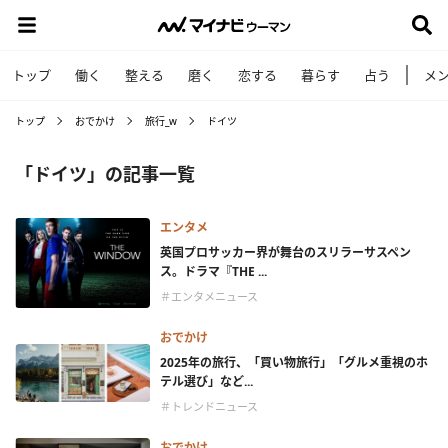
トップ
働く
整える
磨く
恋する
暮らす
占う
メ
トップ
おでかけ
旅行_w
ドイツ
「ドイツ」の記事一覧
エンタメ
英国プロサッカー界が舞台のスリラーサスペン
ス。ドラマ『THE ...
＃エンタメニュース
おでかけ
2025年の旅行、「買い物旅行」「グルメ重視のホ
テル選び」など...
＃トレンドニュース
おでかけ