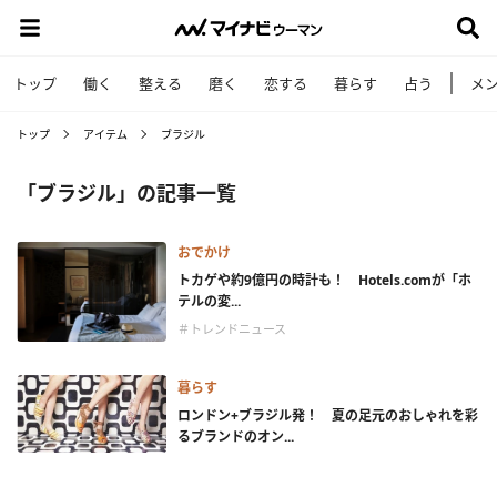
トップ
働く
整える
磨く
恋する
暮らす
占う
メ
トップ
アイテム
ブラジル
「ブラジル」の記事一覧
おでかけ
トカゲや約9億円の時計も！ Hotels.comが「ホ
テルの変...
＃トレンドニュース
暮らす
ロンドン+ブラジル発！ 夏の足元のおしゃれを彩
るブランドのオン...