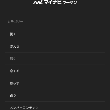
カテゴリー
働く
整える
磨く
恋する
暮らす
占う
メンバーコンテンツ