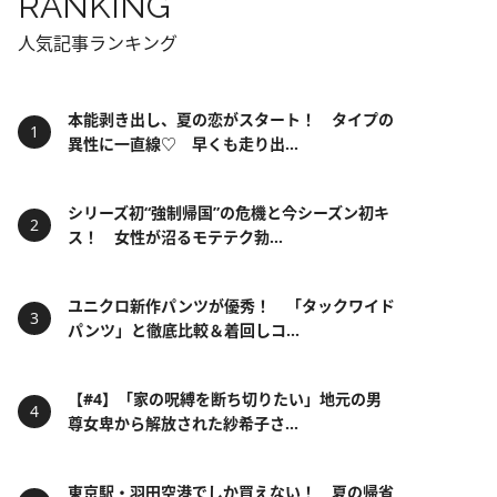
RANKING
人気記事ランキング
本能剥き出し、夏の恋がスタート！ タイプの
異性に一直線♡ 早くも走り出...
シリーズ初“強制帰国”の危機と今シーズン初キ
ス！ 女性が沼るモテテク勃...
ユニクロ新作パンツが優秀！ 「タックワイド
パンツ」と徹底比較＆着回しコ...
【#4】「家の呪縛を断ち切りたい」地元の男
尊女卑から解放された紗希子さ...
東京駅・羽田空港でしか買えない！ 夏の帰省