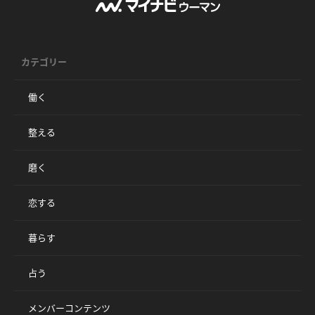
カテゴリー
働く
整える
磨く
恋する
暮らす
占う
メンバーコンテンツ