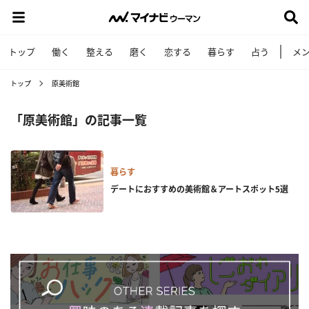
トップ
働く
整える
磨く
恋する
暮らす
占う
メ
トップ
原美術館
「原美術館」の記事一覧
暮らす
デートにおすすめの美術館＆アートスポット5選