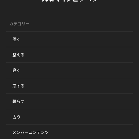
カテゴリー
働く
整える
磨く
恋する
暮らす
占う
メンバーコンテンツ