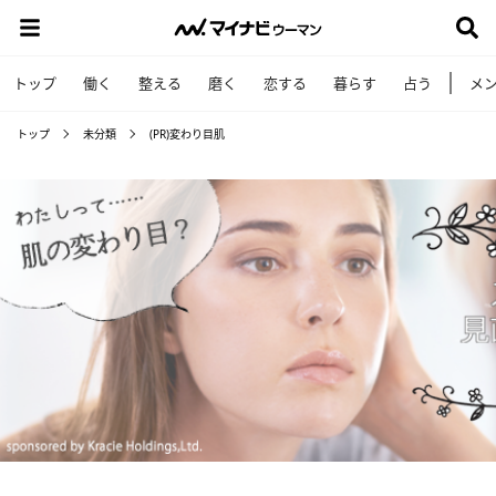
トップ
働く
整える
磨く
恋する
暮らす
占う
メ
トップ
未分類
(PR)変わり目肌