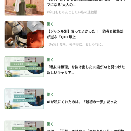
マになる“大人の...
#今日もちゃんとしたい私の通勤服
働く
【ジャンル別】買ってよかった！ 読者＆編集部
が選ぶ「QOL爆上...
【特集】夏を、軽やかに、おしゃれに。
働く
「私には無理」を抜け出した30歳がAIと見つけた
新しいキャリア...
働く
AIが私にくれたのは、「最初の一歩」だった
働く