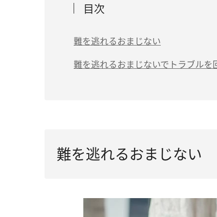
目次
難を逃れるおまじない
（1）黒水晶を身につける
難を逃れるおまじないでトラブルを
（2）塩まじないでトラブル回避
（3）ヨーロッパで有名なコルヌのおまじ
（4）ホースシューを生活に取り入れる
（5）くわばらくわばらと唱える
難を逃れるおまじない
（6）シャクナゲを飾る
（7）朝に梅干しを食べる
（8）ヒソップのお風呂に入浴