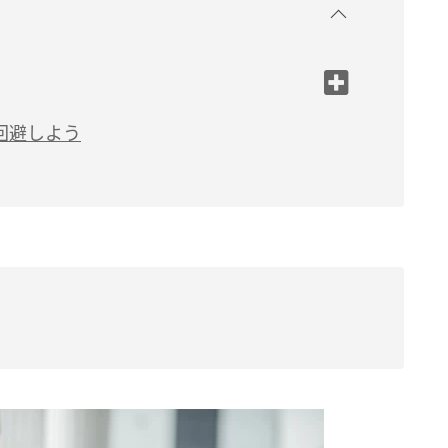
回避しよう
ない