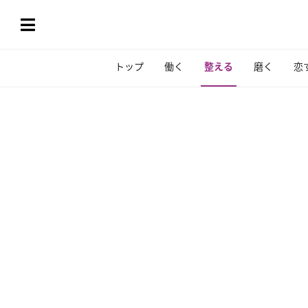
トップ
働く
整える
磨く
恋