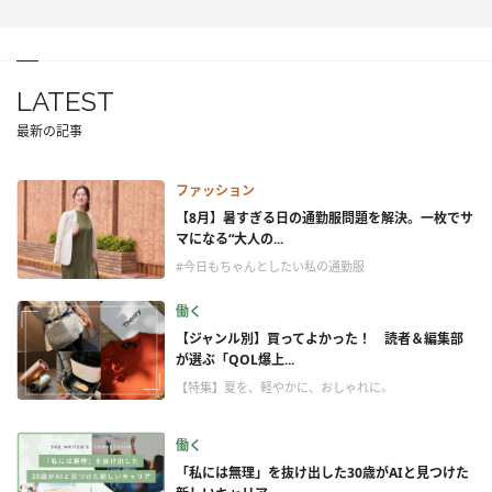
LATEST
最新の記事
ファッション
【8月】暑すぎる日の通勤服問題を解決。一枚でサ
マになる“大人の...
#今日もちゃんとしたい私の通勤服
働く
【ジャンル別】買ってよかった！ 読者＆編集部
が選ぶ「QOL爆上...
【特集】夏を、軽やかに、おしゃれに。
働く
「私には無理」を抜け出した30歳がAIと見つけた