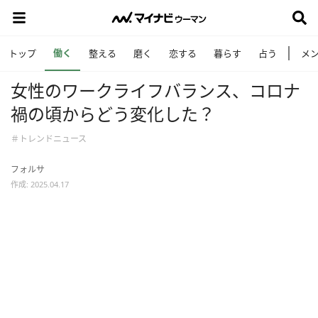
働く
トップ
整える
磨く
恋する
暮らす
占う
メ
女性のワークライフバランス、コロナ
禍の頃からどう変化した？
＃トレンドニュース
フォルサ
作成: 2025.04.17