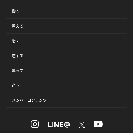
働く
整える
磨く
恋する
暮らす
占う
メンバーコンテンツ