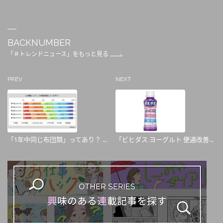
BACKNUMBER
「＃トレンドニュース」をもっと見る
PREV
NEXT
「1年中同じ布団類」ってあり？ ...
「ビヒダス ヨーグルト 便通改善...