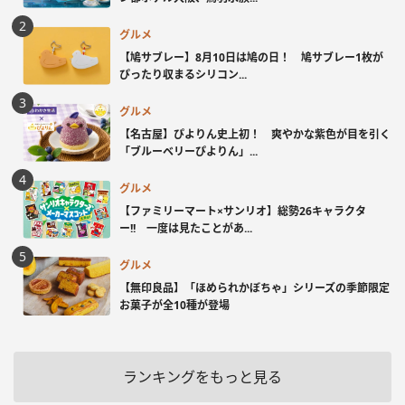
グルメ
【鳩サブレー】8月10日は鳩の日！ 鳩サブレー1枚が
ぴったり収まるシリコン...
グルメ
【名古屋】ぴよりん史上初！ 爽やかな紫色が目を引く
「ブルーベリーぴよりん」...
グルメ
【ファミリーマート×サンリオ】総勢26キャラクタ
ー!! 一度は見たことがあ...
グルメ
【無印良品】「ほめられかぼちゃ」シリーズの季節限定
お菓子が全10種が登場
ランキングをもっと見る