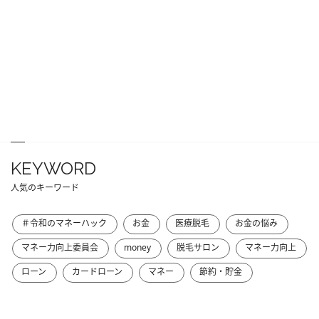
KEYWORD
人気のキーワード
＃令和のマネーハック
お金
医療脱毛
お金の悩み
マネー力向上委員会
money
脱毛サロン
マネー力向上
ローン
カードローン
マネー
節約・貯金