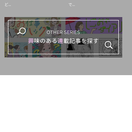
ど...
で...