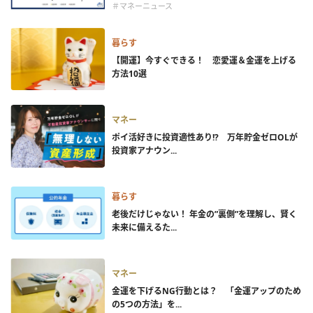
＃マネーニュース
暮らす
【開運】今すぐできる！ 恋愛運＆金運を上げる
方法10選
マネー
ポイ活好きに投資適性あり!? 万年貯金ゼロOLが
投資家アナウン...
暮らす
老後だけじゃない！ 年金の”裏側”を理解し、賢く
未来に備えるた...
マネー
金運を下げるNG行動とは？ 「金運アップのため
の5つの方法」を...