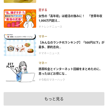
恋する
女性の「高年収」は婚活の強みに！ 「世帯年収
1,000万円超え...
＃トレンドニュース
マネー
【みんなのランチ代ランキング】「500円以下」が
最多、節約志向...
＃マネーニュース
マネー
携帯料金とインターネット回線をまとめたのに、
思ったほどお得にな...
＃令和のマネーハック
もっと見る