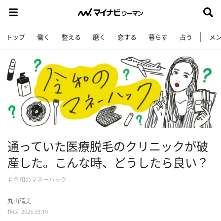
トップ
働く
整える
磨く
恋する
暮らす
占う
メ
通っていた医療脱毛のクリニックが破
産した。こんな時、どうしたら良い？
＃令和のマネーハック
丸山晴美
作成: 2025.03.10