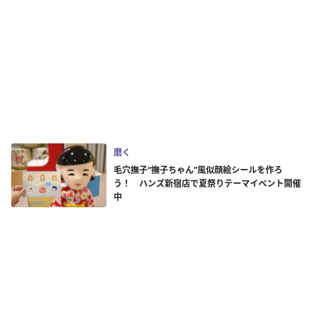
磨く
毛穴撫子“撫子ちゃん”風似顔絵シールを作ろ
う！ ハンズ新宿店で夏祭りテーマイベント開催
中