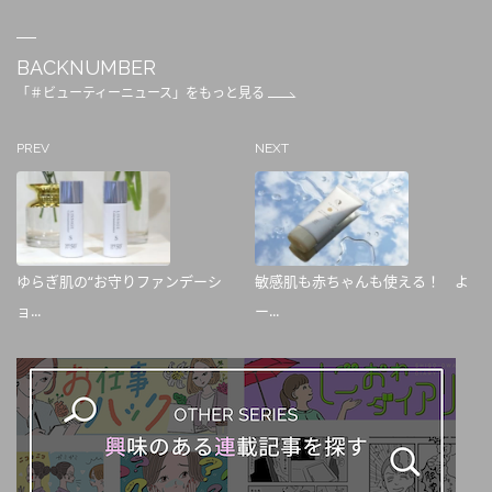
BACKNUMBER
「＃ビューティーニュース」をもっと見る
PREV
NEXT
ゆらぎ肌の“お守りファンデーシ
敏感肌も赤ちゃんも使える！ よ
ョ...
ー...