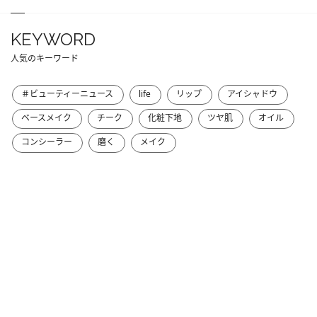
KEYWORD
人気のキーワード
＃ビューティーニュース
life
リップ
アイシャドウ
ベースメイク
チーク
化粧下地
ツヤ肌
オイル
コンシーラー
磨く
メイク