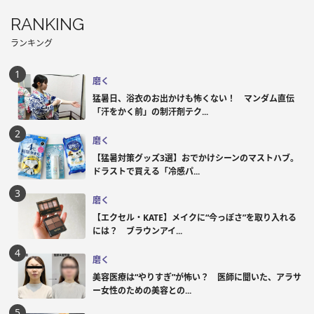
RANKING
ランキング
磨く
猛暑日、浴衣のお出かけも怖くない！ マンダム直伝
「汗をかく前」の制汗剤テク...
磨く
【猛暑対策グッズ3選】おでかけシーンのマストハブ。
ドラストで買える「冷感パ...
磨く
【エクセル・KATE】メイクに“今っぽさ”を取り入れる
には？ ブラウンアイ...
磨く
美容医療は“やりすぎ”が怖い？ 医師に聞いた、アラサ
ー女性のための美容との...