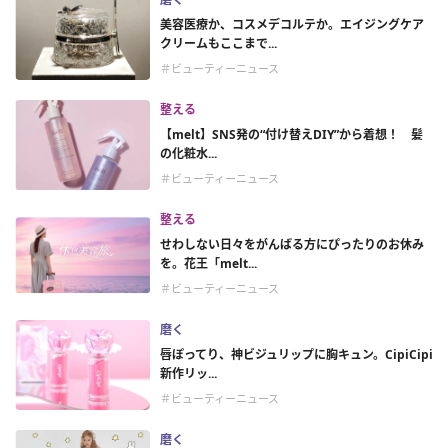
美容医療か、コスメデコルテか。エイジングケア
クリームもここまで...
＃ビューティーニュース
整える
【melt】SNS発の“付け替えDIY”から着想！ 髪
の化粧水...
＃ビューティーニュース
整える
せわしない日々をがんばる方にぴったりのお休み
を。花王「melt...
＃ビューティーニュース
磨く
唇ぽってり、神ビジュリップに胸キュン。CipiCipi
新作リッ...
＃ビューティーニュース
磨く