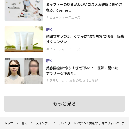
ミッフィーのゆるかわいいコスメ＆雑貨に癒やさ
れる。Cosme ...
＃ビューティーニュース
磨く
頑固なザラつき、くすみは“滞留角質”かも!? 新感
覚クレンジン...
＃ビューティーニュース
磨く
美容医療は“やりすぎ”が怖い？ 医師に聞いた、
アラサー女性のた...
＃アラサーOL、夏前の垢抜け大作戦
もっと見る
トップ
磨く
スキンケア
ジェンダーレスな“シミ対策”に。マニフィーク「ブラ