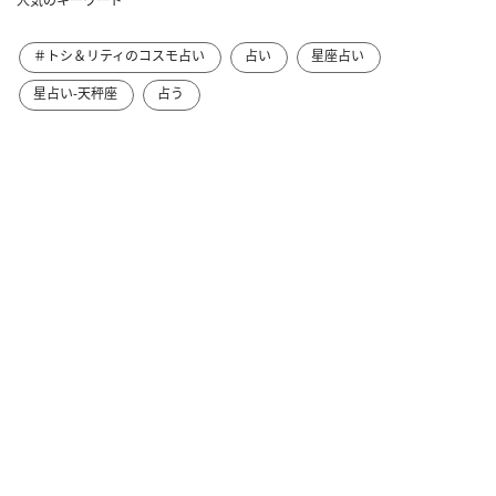
人気のキーワード
＃トシ＆リティのコスモ占い
占い
星座占い
星占い-天秤座
占う