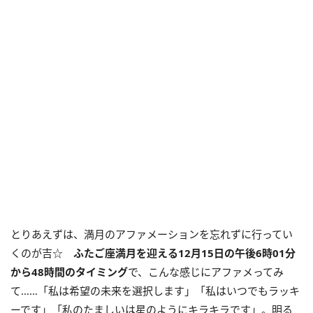
とりあえずは、満月のアファメーションを忘れずに行ってい
くのが吉☆
ふたご座満月を迎える
12
月
15
日の午後
6
時
01
分
から
48
時間のタイミング
で、こんな感じにアファメってみ
て……「私は希望の未来を選択します」「私はいつでもラッキ
ーです」「私のたましいは星のようにキラキラです」。明る