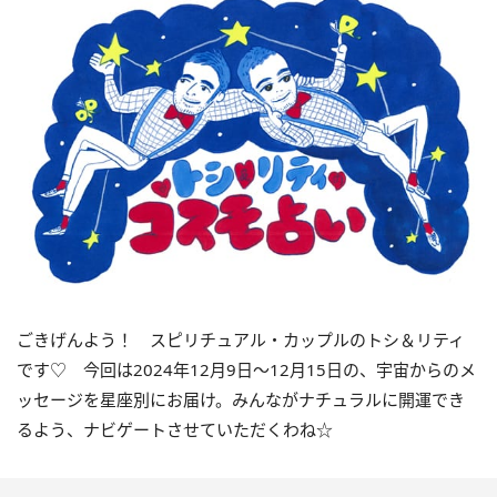
ごきげんよう！ スピリチュアル・カップルのトシ＆リティ
です♡ 今回は
2024
年
12
月
9
日〜
12
月
15
日の、宇宙からのメ
ッセージを星座別にお届け。みんながナチュラルに開運でき
るよう、ナビゲートさせていただくわね☆