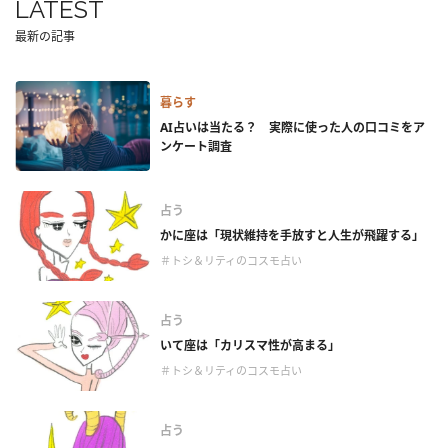
LATEST
最新の記事
暮らす
AI占いは当たる？ 実際に使った人の口コミをア
ンケート調査
占う
かに座は「現状維持を手放すと人生が飛躍する」
＃トシ＆リティのコスモ占い
占う
いて座は「カリスマ性が高まる」
＃トシ＆リティのコスモ占い
占う