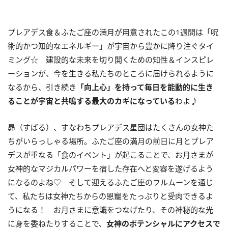
プレアデス食＆ふたご座の満月が用意されたこの
1
週間は「呪
術的かつ知的なエネルギー」が宇宙から豊かに降り注ぐタイ
ミング☆ 建設的な未来を切り開くための知性＆インスピレ
ーションが、今を生きる私たちのところに届けられるように
なるから、引き続き
「向上心」を持って毎日を能動的に生き
ることが宇宙と共鳴する最大のカギになっている
わよ♪
昴（すばる）、すなわちプレアデス星団はたくさんの女神た
ちがいらっしゃる場所。ふたご座の満月の前日に月とプレア
デスが重なる「食のイベント」が起こることで、お月さまが
女神的なマジカルパワーを宿した存在へと変容を遂げるよう
になるのよね♡ そして迎えるふたご座のフルムーンを通じ
て、私たちは女神たちからの恩寵をたっぶりと受肉できるよ
うになる！ お月さまに意識をつなげたり、その神秘的な光
に身を委ねたりすることで、
女神のポテンシャルにアクセスで