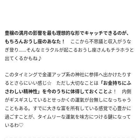
豊穣の満月の影響を最も理想的な形でキャッチできるのが、
もちろんおうし座のあなた！
ここから不思議と収入がうな
ぎ登り……そんなミラクルが起こるおうし座さんもチラホラと
出てくるかもね♪
このタイミングで金運アップ系の神社に参拝へ出かけたりす
るとさらにいい感じ☆ ただし大切なことは
「お金持ちにふ
さわしい精神性」を今のうちに体得しておくこと
よ！ 内側
がギスギスしているとせっかくの運氣が台無しになっちゃう
こともある。すでに大きな富を所有している感覚で心豊かに
過ごすことが、タイムリーな運氣を味方につける鍵になって
いるわ♡