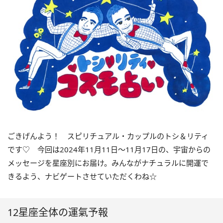
ごきげんよう！ スピリチュアル・カップルのトシ＆リティ
です♡ 今回は
2024
年
11
月
11
日〜
11
月
17
日の、宇宙からの
メッセージを星座別にお届け。みんながナチュラルに開運で
きるよう、ナビゲートさせていただくわね☆
12星座全体の運氣予報