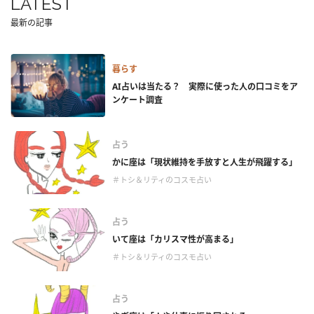
LATEST
最新の記事
暮らす
AI占いは当たる？ 実際に使った人の口コミをア
ンケート調査
占う
かに座は「現状維持を手放すと人生が飛躍する」
＃トシ＆リティのコスモ占い
占う
いて座は「カリスマ性が高まる」
＃トシ＆リティのコスモ占い
占う