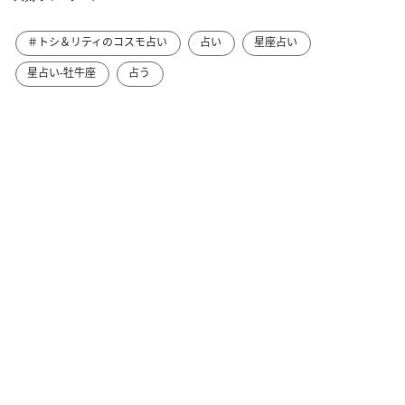
＃トシ＆リティのコスモ占い
占い
星座占い
星占い-牡牛座
占う