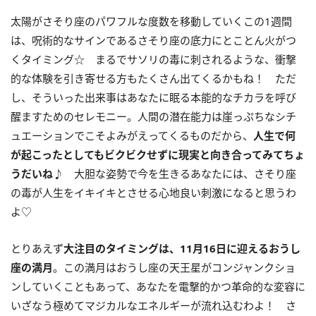
太陽がさそり座のパワフルな度数を移動していくこの
1
週間
は、呪術的なサインであるさそり座の底力にとことん火がつ
くタイミング☆ まるでサソリの毒に刺されるような、衝撃
的な体験を引き寄せる方もたくさん出てくるかもね！ ただ
し、そういった出来事はあなたに眠る本能的なチカラを呼び
醒ますためのセレモニー。人間の潜在能力は崖っぷちなシチ
ュエーションでこそよみがえってくるものだから、
人生で何
が起こったとしてもビクビクせずに現実と向き合ってみてちょ
うだいね♪
大胆な姿勢で今を生きるあなたには、さそり座
の毒が人生をイキイキとさせる心地良い刺激になると思うわ
よ♡
とりあえず
大注目のタイミングは、
11
月
16
日に迎えるおうし
座の満月
。この満月はおうし座の天王星がコンジャンクショ
ンしていくこともあって、あなたを電撃的かつ革命的な変容に
いざなう極めてマジカルなエネルギーが流れ込むわよ！ さ