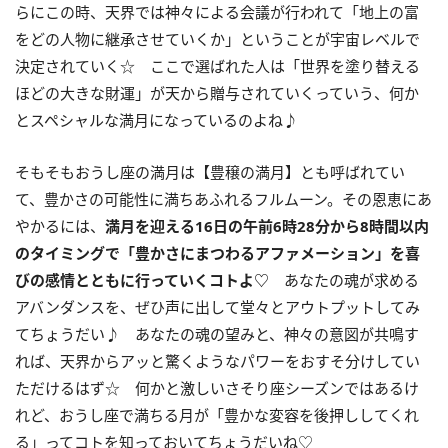
らにこの時、天界では神々による会議が行われて「地上の富
をどの人物に継承させていくか」ということが宇宙レベルで
決定されていく☆ ここで選ばれた人は「世界を塗り替える
ほどの大きな財運」が天から贈与されていくっていう、何か
とスペシャルな満月になっているのよね♪
そもそもおうし座の満月は【豊穣の満月】とも呼ばれてい
て、豊かさの可能性に満ちあふれるフルムーン。その恩恵にあ
やかるには、
満月を迎える
16
日の午前
6
時
28
分から
8
時間以内
のタイミングで「豊かさにまつわるアファメーション」を喜
びの感情とともに行っていくコトよ
♡
あなたの魂が求める
アバンダンスを、ぜひ声に出して堂々とアウトプットしてみ
てちょうだい♪ あなたの魂の望みと、神々の意図が共鳴す
れば、天界からアッと驚くようなパワーをおすそ分けしてい
ただけるはず☆ 何かと激しいさそり座シーズンではあるけ
れど、おうし座で満ちる月が「豊かな変容を後押ししてくれ
る」ってコトを知っておいてちょうだいね♡