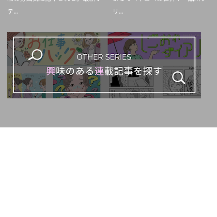
テ...
リ...