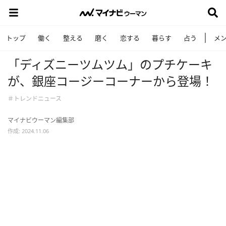
トップ
働く
整える
磨く
恋する
暮らす
占う
メ
「ディズニーツムツム」のプチケーキ
が、銀座コージーコーナーから登場！
＃トレンドニュース
マイナビウーマン編集部
作成: 2024.11.06