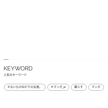
KEYWORD
人気のキーワード
＃ないものねだりの女達。
＃マンガ_w
暮らす
マンガ