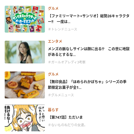
グルメ
【ファミリーマート×サンリオ】総勢26キャラクタ
ー!! 一度は...
＃トレンドニュース
エンタメ
メンズの脈なしサインは顔に出る!? この世に地獄
があるとするな...
＃ガールオアレディ3考察
グルメ
【無印良品】「ほめられかぼちゃ」シリーズの季
節限定お菓子が全1...
＃グルメニュース
暮らす
【第747話】ただいま
＃ないものねだりの女達。