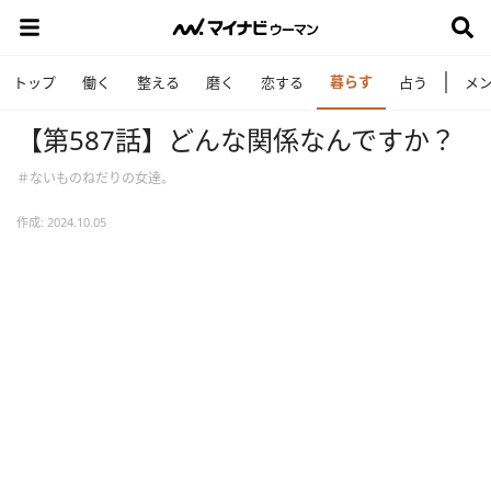
暮らす
トップ
働く
整える
磨く
恋する
占う
メ
【第587話】どんな関係なんですか？
＃ないものねだりの女達。
作成: 2024.10.05