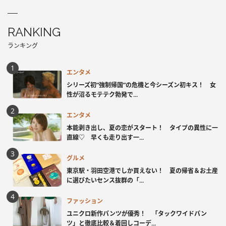
RANKING
ランキング
エンタメ
シリーズ初“強制帰国”の危機と今シーズン初キス！ 女
性が沼るモテテク勃発で...
エンタメ
本能剥き出し、夏の恋がスタート！ タイプの異性に一
直線♡ 早くも走り出す一...
グルメ
東京駅・羽田空港でしか買えない！ 夏の帰省＆お土産
に選びたいセンス抜群の「...
ファッション
ユニクロ新作パンツが優秀！ 「タックワイドパン
ツ」と徹底比較＆着回しコーデ...