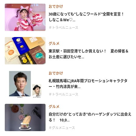
おでかけ
30歳になっても“しなこワールド”全開を宣言！
しなこ＆We♡...
＃トラベルニュース
グルメ
東京駅・羽田空港でしか買えない！ 夏の帰省＆
お土産に選びたいセ...
おでかけ
札幌競馬場にJRA年間プロモーションキャラクタ
ー・竹内涼真が来...
＃トラベルニュース
グルメ
自分だけの”とっておき”のハーゲンダッツに出会え
る！ 10,0...
＃グルメニュース