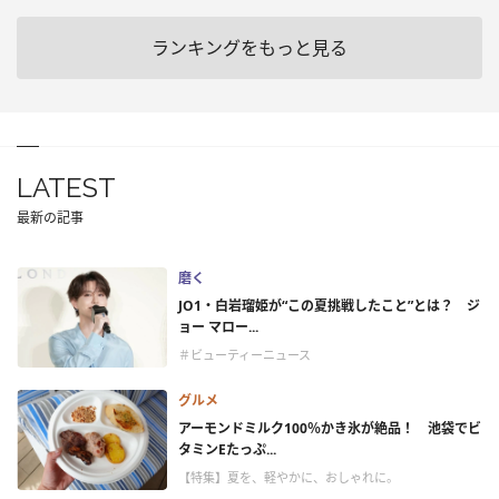
ランキングをもっと見る
LATEST
最新の記事
磨く
JO1・白岩瑠姫が“この夏挑戦したこと”とは？ ジ
ョー マロー...
＃ビューティーニュース
グルメ
アーモンドミルク100％かき氷が絶品！ 池袋でビ
タミンEたっぷ...
【特集】夏を、軽やかに、おしゃれに。