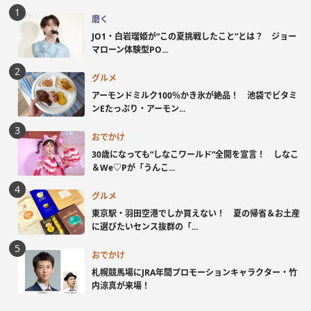
磨く
JO1・白岩瑠姫が“この夏挑戦したこと”とは？ ジョー
マローン体験型PO...
グルメ
アーモンドミルク100％かき氷が絶品！ 池袋でビタミ
ンEたっぷり・アーモン...
おでかけ
30歳になっても“しなこワールド”全開を宣言！ しなこ
＆We♡Pが「うんこ...
グルメ
東京駅・羽田空港でしか買えない！ 夏の帰省＆お土産
に選びたいセンス抜群の「...
おでかけ
札幌競馬場にJRA年間プロモーションキャラクター・竹
内涼真が来場！