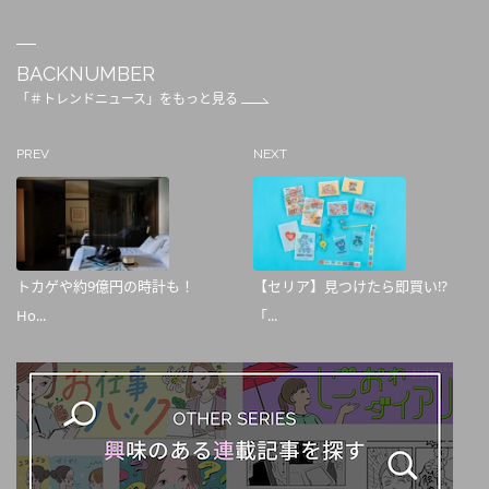
BACKNUMBER
「＃トレンドニュース」をもっと見る
PREV
NEXT
トカゲや約9億円の時計も！
【セリア】見つけたら即買い⁉
Ho...
「...