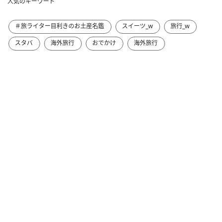
人気のキーワード
＃旅ライター目利きのお土産名鑑
スイーツ_w
旅行_w
スタバ
海外旅行
おでかけ
海外旅行