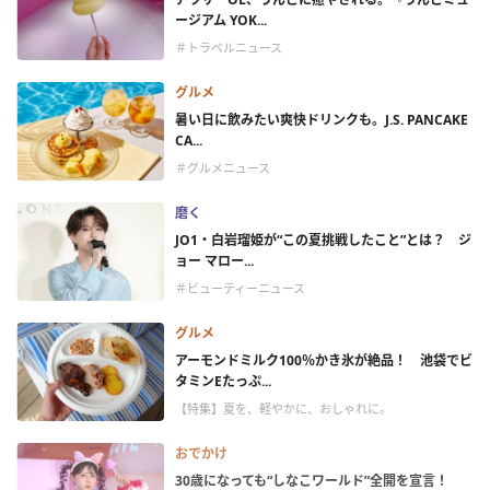
ージアム YOK...
＃トラベルニュース
グルメ
暑い日に飲みたい爽快ドリンクも。J.S. PANCAKE
CA...
＃グルメニュース
磨く
JO1・白岩瑠姫が“この夏挑戦したこと”とは？ ジ
ョー マロー...
＃ビューティーニュース
グルメ
アーモンドミルク100％かき氷が絶品！ 池袋でビ
タミンEたっぷ...
【特集】夏を、軽やかに、おしゃれに。
おでかけ
30歳になっても“しなこワールド”全開を宣言！