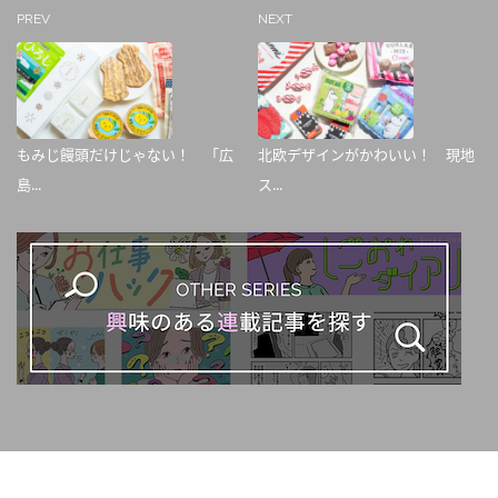
PREV
NEXT
もみじ饅頭だけじゃない！ 「広
北欧デザインがかわいい！ 現地
島...
ス...