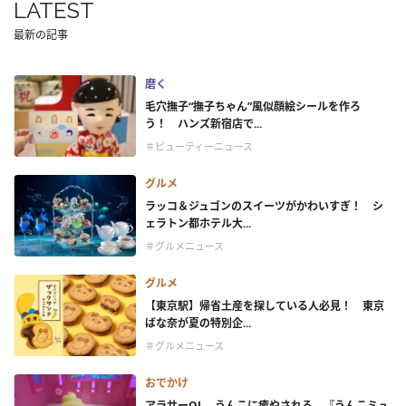
LATEST
最新の記事
磨く
毛穴撫子“撫子ちゃん”風似顔絵シールを作ろ
う！ ハンズ新宿店で...
＃ビューティーニュース
グルメ
ラッコ＆ジュゴンのスイーツがかわいすぎ！ シ
ェラトン都ホテル大...
＃グルメニュース
グルメ
【東京駅】帰省土産を探している人必見！ 東京
ばな奈が夏の特別企...
＃グルメニュース
おでかけ
アラサーOL、うんこに癒やされる。『うんこミュ