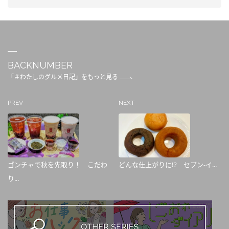
BACKNUMBER
「＃わたしのグルメ日記」をもっと見る
PREV
NEXT
ゴンチャで秋を先取り！ こだわ
どんな仕上がりに!? セブン-イ...
り...