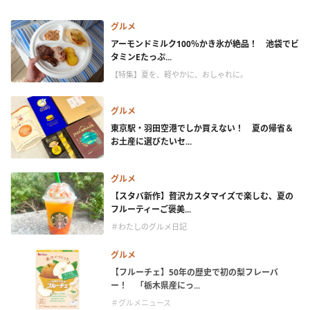
グルメ
アーモンドミルク100％かき氷が絶品！ 池袋でビ
タミンEたっぷ...
【特集】夏を、軽やかに、おしゃれに。
グルメ
東京駅・羽田空港でしか買えない！ 夏の帰省＆
お土産に選びたいセ...
グルメ
【スタバ新作】贅沢カスタマイズで楽しむ、夏の
フルーティーご褒美...
＃わたしのグルメ日記
グルメ
【フルーチェ】50年の歴史で初の梨フレーバ
ー！ 「栃木県産にっ...
＃グルメニュース