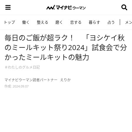
トップ
働く
整える
磨く
恋する
暮らす
占う
メ
毎日のご飯が超ラク！ 「ヨシケイ秋
のミールキット祭り2024」試食会で分
かったミールキットの魅力
＃わたしのグルメ日記
マイナビウーマン読者パートナー
えりか
作成: 2024.09.07